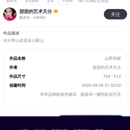
13,682次浏览
超高清
全息摄影
全景
中国画
甜甜的艺术天分
关注
数画号：348380
作品描述
绿水青山就是金山银山
作品名称
山野邻家
作者
甜甜的艺术天分
作品尺寸
704 * 512
创建时间
2023-09-05 21:03:02
本作品AI绘画关键词、描述词一键同款后可见
10积分下载