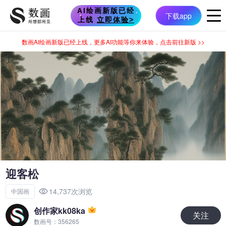
迎客松
14,737次浏览
中国画
创作家kk08ka
关注
数画号：356265