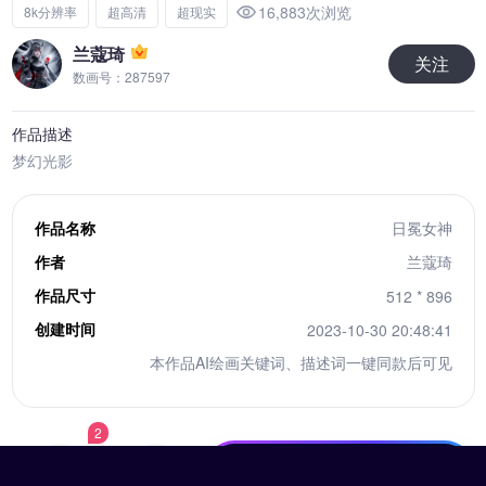
16,883次浏览
8k分辨率
超高清
超现实
兰蔻琦
关注
数画号：287597
作品描述
梦幻光影
作品名称
日冕女神
作者
兰蔻琦
作品尺寸
512 * 896
创建时间
2023-10-30 20:48:41
本作品AI绘画关键词、描述词一键同款后可见
2
10积分下载