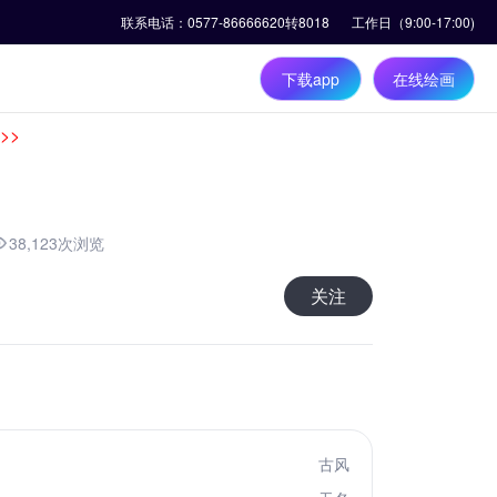
38,123次浏览
关注
古风