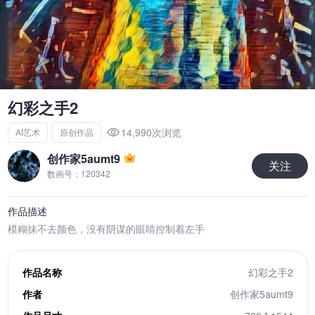
幻彩之手2
14,990次浏览
AI艺术
原创作品
创作家5aumt9
关注
数画号：120342
作品描述
模糊抹不去颜色，没有阴谋的眼睛控制着左手
作品名称
幻彩之手2
作者
创作家5aumt9