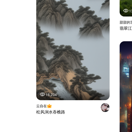
1
甜甜的
翡翠江
16,234
云自在
松风涧水吞樵路