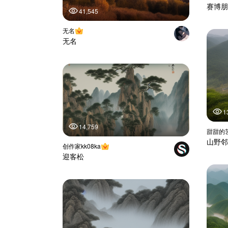
赛博朋
41,545
无名
无名
1
14,759
甜甜的
山野邻
创作家kk08ka
迎客松