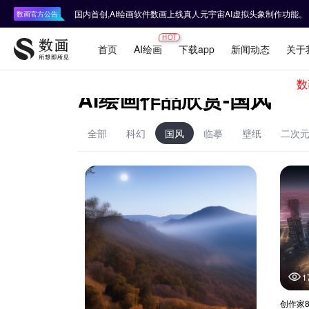
AI绘画作品欣赏-国风
全部
科幻
国风
临摹
壁纸
二次
1
创作家8x