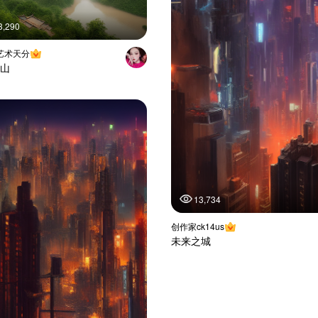
3,290
艺术天分
山
13,734
创作家ck14us
未来之城