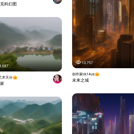
克科幻图
13,757
3,687
创作家ck14us
艺术天分
未来之城
家