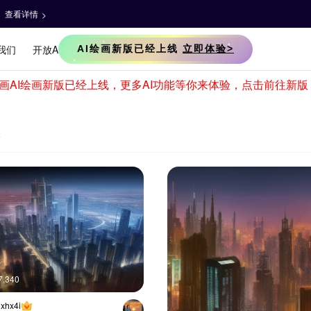
元
7,340
hx4i